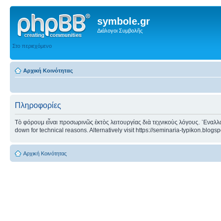
symbole.gr
Διάλογοι Συμβολῆς
Στο περιεχόμενο
Αρχική Κοινότητας
Πληροφορίες
Τὸ φόρουμ εἶναι προσωρινῶς ἐκτὸς λειτουργίας διὰ τεχνικοὺς λόγους. ᾿Εναλλα
down for technical reasons. Alternatively visit https://seminaria-typikon.blogs
Αρχική Κοινότητας