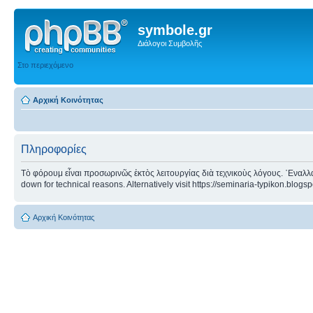
symbole.gr
Διάλογοι Συμβολῆς
Στο περιεχόμενο
Αρχική Κοινότητας
Πληροφορίες
Τὸ φόρουμ εἶναι προσωρινῶς ἐκτὸς λειτουργίας διὰ τεχνικοὺς λόγους. ᾿Εναλλα
down for technical reasons. Alternatively visit https://seminaria-typikon.blogs
Αρχική Κοινότητας